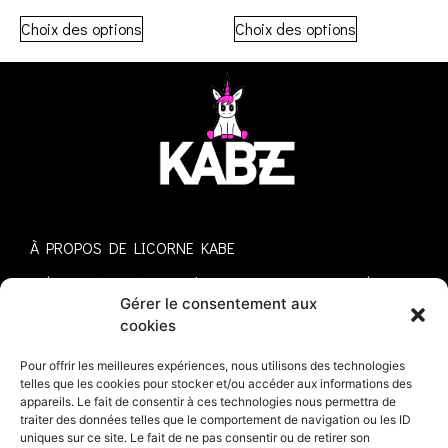
Choix des options
Choix des options
À PROPOS DE LICORNE KABE
Kabe représenté par sa licorne, est une marque de
vêtement et d’accessoires indépendante française
Gérer le consentement aux
lancée le 5 septembre 2022.
cookies
Cependant, même s’il s’agit d’une marque, la licorne
Pour offrir les meilleures expériences, nous utilisons des technologies
Kabe a vu le jour dans l’art urbain et évolue en tant que
telles que les cookies pour stocker et/ou accéder aux informations des
symbole du street art.
appareils. Le fait de consentir à ces technologies nous permettra de
traiter des données telles que le comportement de navigation ou les ID
uniques sur ce site. Le fait de ne pas consentir ou de retirer son